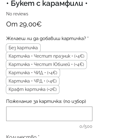
• Букет с карамфили •
No reviews
Продажна
От
29,00€
цена
Желаеш ли да добавиш картичка?
*
Без картичка
Картичка • Честит празник • (+4€)
Картичка • Честит Юбилей • (+4€)
Картичка • ЧИД • (+4€)
Картичка • ЧРД • (+4€)
Крафт картичка (+2€)
Пожелание за картичка: (по избор)
0/500
Количество
*