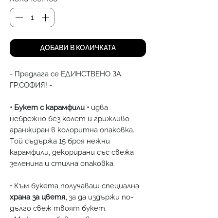
ДОБАВИ В КОЛИЧКАТА
- Предлага се ЕДИНСТВЕНО ЗА
ГР.СОФИЯ! -
• Букет с карамфили •
идва
небрежно без колет и грижливо
аранжиран в колоритна опаковка.
Tой съдържа 15 броя нежни
карамфили, декорирани със свежа
зеленина и стилна опаковка.
• Към букета получаваш специална
храна за цветя,
за да издържи по-
дълго свеж твоят букет.