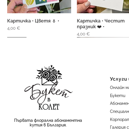
Картичка • Цветя 🌷 •
Картичка • Честит
Бърз преглед
Бърз преглед
празник ❤️ •
Цена
4,00 €
Цена
4,00 €
свежо
Услуги
Онлайн м
Букети
Абонаме
Картичка Честит
Картичка • Светлинка
Бърз преглед
Бърз преглед
Специалн
празник
Цена
4,00 €
Корпора
Първата флорална абонаментна
Цена
4,00 €
кутия в България.
Галерия 