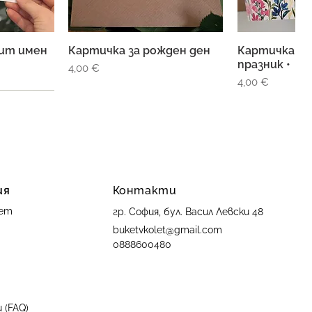
тит имен
Картичка за рожден ден
Картичка •
ед
Бърз преглед
Бърз 
празник •
Цена
4,00 €
Цена
4,00 €
ия
Контакти
лет
гр. София, бул. Васил Левски 48
buketvkolet@gmail.com
0888600480
ородено
ед
 (FAQ)