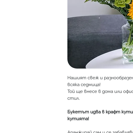
Нашият свеж и разнообразен
всяка седмица!
Той ще внесе в дома или оф
стил.
Букетът идва в крафт кутия
кутията!
Аранжирай сам и се забавля