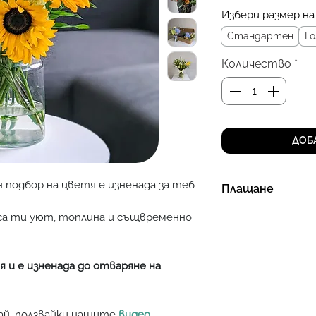
Избери размер на
Стандартен
Го
Количество
*
ДОБ
 подбор на цветя е изненада за теб
Плащане
Начин на плащан
иса ти уют, топлина и същвременно
• с кредитна/д
нашия сайт - бър
 и e изненада до отваряне на
вай, ползвайки нашите
видео