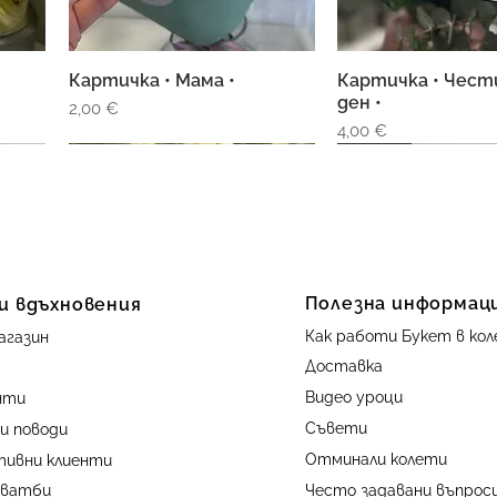
Картичка • Мама •
Картичка • Чес
Бърз преглед
Бърз прегл
ден •
Цена
2,00 €
Цена
4,00 €
свежо
Полезна информац
 и вдъхновения
Как работи Букет в ко
агазин
Доставка
Видео уроци
нти
 •
Картичка • Честит
Картичка за нов
Бърз преглед
Бърз прегл
Съвети
и поводи
юбилей •
Цена
4,00 €
Отминали колети
тивни клиенти
Цена
4,00 €
сватби
Често задавани въпроси