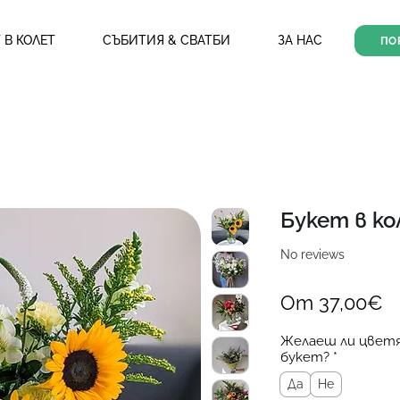
 В КОЛЕТ
СЪБИТИЯ & СВАТБИ
ЗА НАС
ПО
Букет в ко
No reviews
П
От
37,00€
ц
Желаеш ли цветя
букет?
*
Да
Не