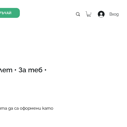
РЪЧАЙ
Вход
лет • За теб •
родажна
ена
та да са оформени като