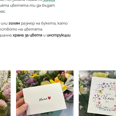
цията цветята ти да бъдат
ас.
или
голям
размер на букета, като
чеството на цветята.
циална
храна за цветя
и
инструкции
лкулира на следващата стъпка -