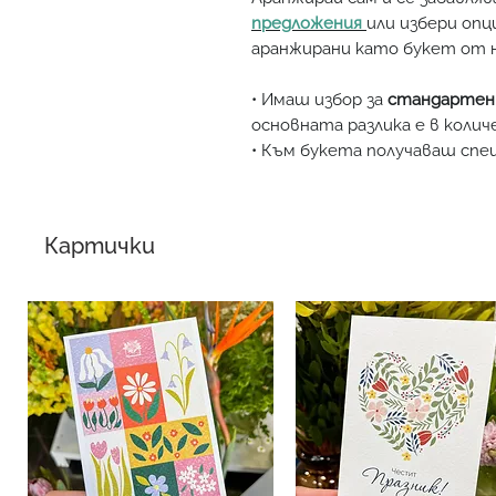
предложения
или избери оп
аранжирани като букет от н
• Имаш избор за
стандартен
основната разлика е в коли
• Към букета получаваш спе
за грижа!
* Доставката се избира и ка
Картички
след добавяне в количката.