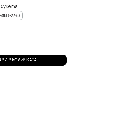
 букета
*
лям (+22€)
АВИ В КОЛИЧКАТА
е:
ебитна карта директно в
зо, лесно и сигурно;